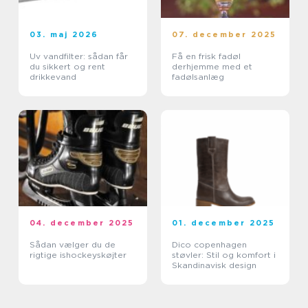
03. maj 2026
07. december 2025
Uv vandfilter: sådan får
Få en frisk fadøl
du sikkert og rent
derhjemme med et
drikkevand
fadølsanlæg
04. december 2025
01. december 2025
Sådan vælger du de
Dico copenhagen
rigtige ishockeyskøjter
støvler: Stil og komfort i
Skandinavisk design