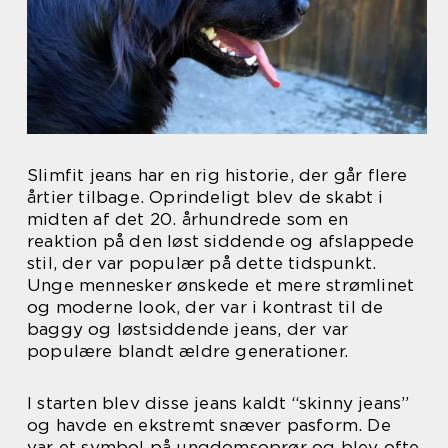
Slimfit jeans har en rig historie, der går flere
årtier tilbage. Oprindeligt blev de skabt i
midten af det 20. århundrede som en
reaktion på den løst siddende og afslappede
stil, der var populær på dette tidspunkt.
Unge mennesker ønskede et mere strømlinet
og moderne look, der var i kontrast til de
baggy og løstsiddende jeans, der var
populære blandt ældre generationer.
I starten blev disse jeans kaldt “skinny jeans”
og havde en ekstremt snæver pasform. De
var et symbol på ungdomsoprør og blev ofte