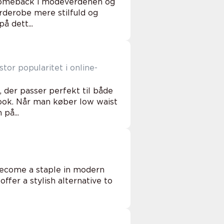
 comeback i modeverdenen og
arderobe mere stilfuld og
å dett...
or popularitet i online-
 der passer perfekt til både
ook. Når man køber low waist
på...
 become a staple in modern
ffer a stylish alternative to