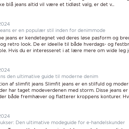
e blå jeans altid vil være et tidløst valg, er det v...
 2024
jeans er en populær stil inden for denimmode
e jeans er kendetegnet ved deres løse pasform og brede
og retro look. De er ideelle til både hverdags- og festbr
e. Hvis du er interesseret i at lære mere om wide leg je
 2024
Slimfit jeans den ultimative guide til moderne denim
on af slimfit jeans Slimfit jeans er en stilfuld og moder
 der har taget modeverdenen med storm. Disse jeans er 
der både fremhæver og flatterer kroppens konturer. Hvis
 2024
kser: Den ultimative modeguide for e-handelskunder