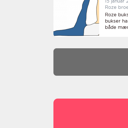
15 januar
Roze broe
Roze buks
bukser har
både mænd 