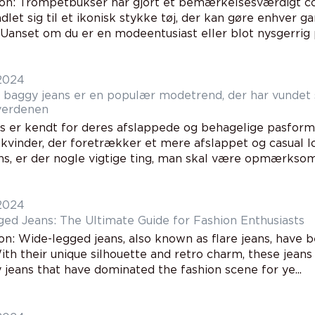
ion: Trompetbukser har gjort et bemærkelsesværdigt
dlet sig til et ikonisk stykke tøj, der kan gøre enhver g
Uanset om du er en modeentusiast eller blot nysgerrig p
 2024
 baggy jeans er en populær modetrend, der har vundet st
verdenen
ns er kendt for deres afslappede og behagelige pasform,
vinder, der foretrækker et mere afslappet og casual l
ns, er der nogle vigtige ting, man skal være opmærksom 
 2024
ed Jeans: The Ultimate Guide for Fashion Enthusiasts
ion: Wide-legged jeans, also known as flare jeans, have
ith their unique silhouette and retro charm, these jeans o
 jeans that have dominated the fashion scene for ye...