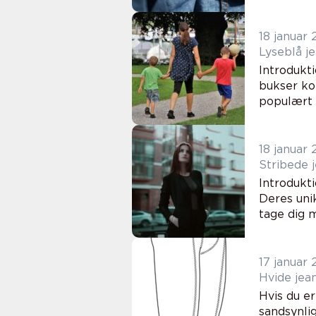
18 januar
Lyseblå j
Introdukti
bukser ko
populært 
18 januar
Stribede 
Introdukt
Deres unik
tage dig m
17 januar
Hvide jean
Hvis du er
sandsynli