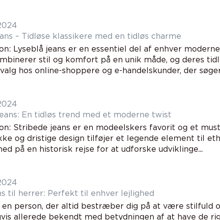
 2024
eans – Tidløse klassikere med en tidløs charme
on: Lyseblå jeans er en essentiel del af enhver moderne
mbinerer stil og komfort på en unik måde, og deres tidlø
valg hos online-shoppere og e-handelskunder, der søger.
 2024
jeans: En tidløs trend med et moderne twist
ion: Stribede jeans er en modeelskers favorit og et mus
ke og dristige design tilføjer et legende element til ethv
ed på en historisk rejse for at udforske udviklinge...
 2024
s til herrer: Perfekt til enhver lejlighed
 en person, der altid bestræber dig på at være stilfuld
gvis allerede bekendt med betydningen af at have de rig