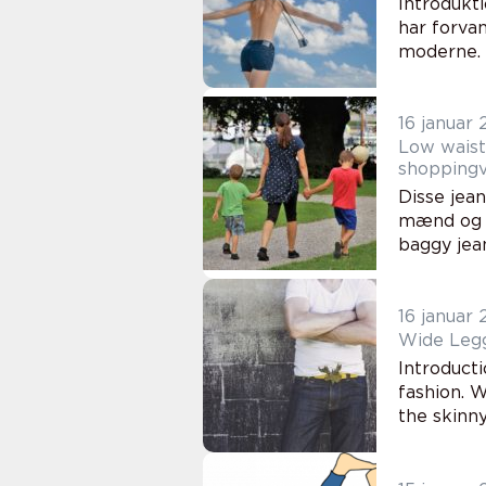
Introdukt
har forvan
moderne. 
16 januar
Low waist
shopping
Disse jea
mænd og k
baggy jea
16 januar
Wide Legg
Introduct
fashion. W
the skinny