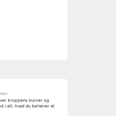
enen
æver kroppens kurver og
ed i alt, hvad du behøver at