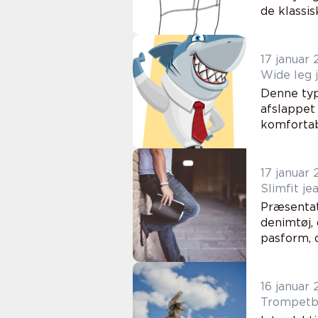
de klassisk
17 januar
Wide leg 
Denne typ
afslappet 
komfortabl
17 januar
Præsentati
denimtøj,
pasform, 
16 januar
Trompetbu