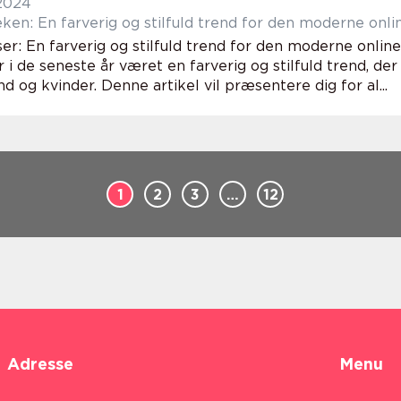
 2024
ken: En farverig og stilfuld trend for den moderne onl
er: En farverig og stilfuld trend for den moderne onlin
 i de seneste år været en farverig og stilfuld trend, de
og kvinder. Denne artikel vil præsentere dig for al...
1
2
3
…
12
Adresse
Menu