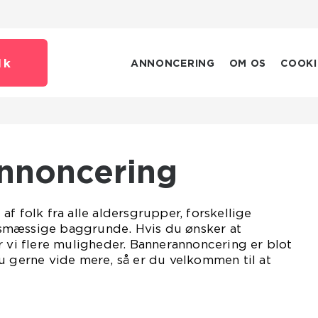
dk
ANNONCERING
OM OS
COOKI
Annoncering
f folk fra alle aldersgrupper, forskellige
smæssige baggrunde. Hvis du ønsker at
r vi flere muligheder. Bannerannoncering er blot
u gerne vide mere, så er du velkommen til at