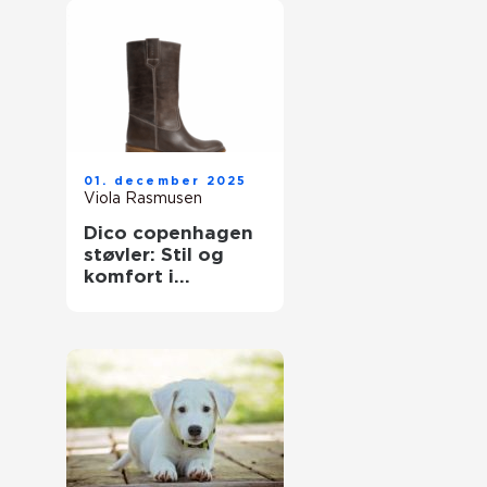
01. december 2025
Viola Rasmusen
Dico copenhagen
støvler: Stil og
komfort i
Skandinavisk
design