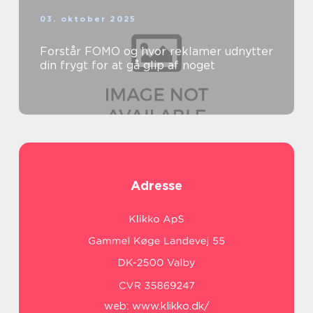
03. oktober 2025
Forstår FOMO og hvor reklamer udnytter
din frygt for at gå glip af noget
Adresse
web:
www.klikko.dk/