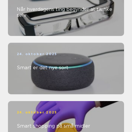
Når hverdagens ting begynder at tænke
selv
24. oktober 2025
Smart er det nye sort
24. oktober 2025
Smart shopping på små midler