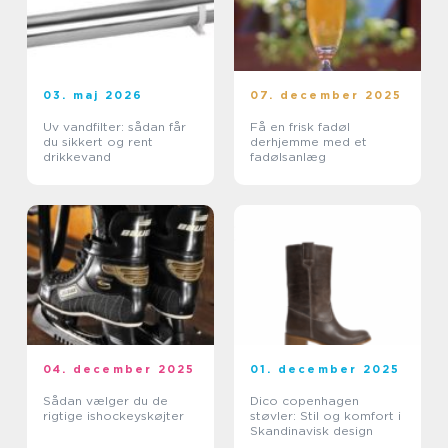
03. maj 2026
07. december 2025
Uv vandfilter: sådan får
Få en frisk fadøl
du sikkert og rent
derhjemme med et
drikkevand
fadølsanlæg
04. december 2025
01. december 2025
Sådan vælger du de
Dico copenhagen
rigtige ishockeyskøjter
støvler: Stil og komfort i
Skandinavisk design