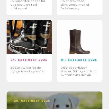
Uv vandfilter: sådan får
Få en frisk fadøl
du sikkert og rent
derhjemme med et
drikkevand
fadølsanlæg
04. december 2025
01. december 2025
Sådan vælger du de
Dico copenhagen
rigtige ishockeyskøjter
støvler: Stil og komfort i
Skandinavisk design
28. november 2025