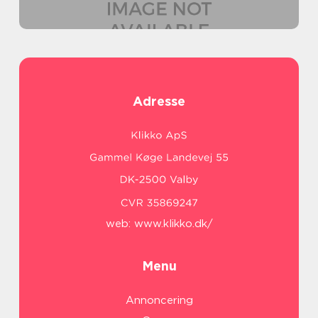
Adresse
web:
www.klikko.dk/
Menu
Annoncering