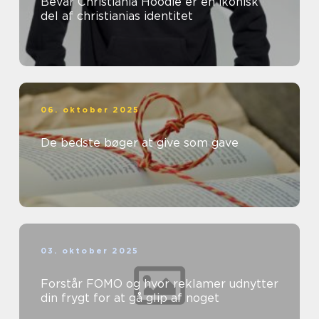
Bevar Christiania Hoodie er en ikonisk
del af christianias identitet
06. oktober 2025
De bedste bøger at give som gave
03. oktober 2025
Forstår FOMO og hvor reklamer udnytter
din frygt for at gå glip af noget