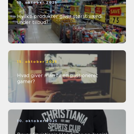
15. oktober 2025
Hvilke produkter giver størst værdi
under tilbud?
15. oktober 2025
Hvad giver man til en passioneret
gamer?
10. oktober 2025