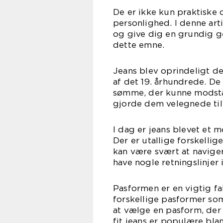
De er ikke kun praktiske 
personlighed. I denne art
og give dig en grundig g
dette emne.
Jeans blev oprindeligt de
af det 19. århundrede. De
sømme, der kunne modstå 
gjorde dem velegnede til 
I dag er jeans blevet et 
Der er utallige forskelli
kan være svært at naviger
have nogle retningslinjer 
Pasformen er en vigtig fa
forskellige pasformer som s
at vælge en pasform, der 
fit jeans er populære bl