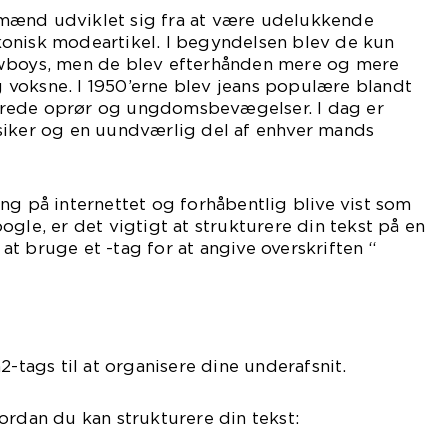
il mænd udviklet sig fra at være udelukkende
 ikonisk modeartikel. I begyndelsen blev de kun
owboys, men de blev efterhånden mere og mere
voksne. I 1950’erne blev jeans populære blandt
rede oprør og ungdomsbevægelser. I dag er
siker og en uundværlig del af enhver mands
ng på internettet og forhåbentlig blive vist som
ogle, er det vigtigt at strukturere din tekst på en
t bruge et -tag for at angive overskriften “
2-tags til at organisere dine underafsnit.
ordan du kan strukturere din tekst: