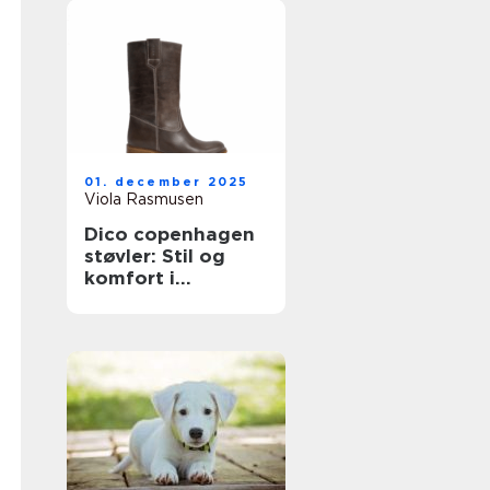
01. december 2025
Viola Rasmusen
Dico copenhagen
støvler: Stil og
komfort i
Skandinavisk
design