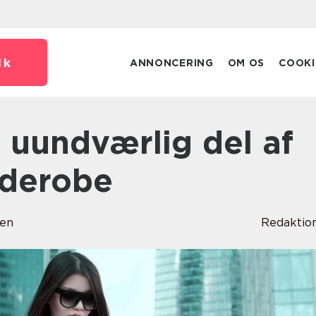
dk
ANNONCERING
OM OS
COOKI
derobe
sen
Redaktio