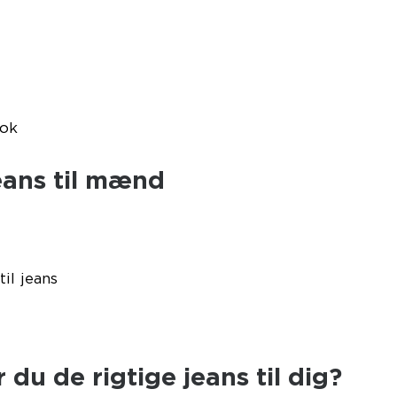
ook
eans til mænd
il jeans
du de rigtige jeans til dig?