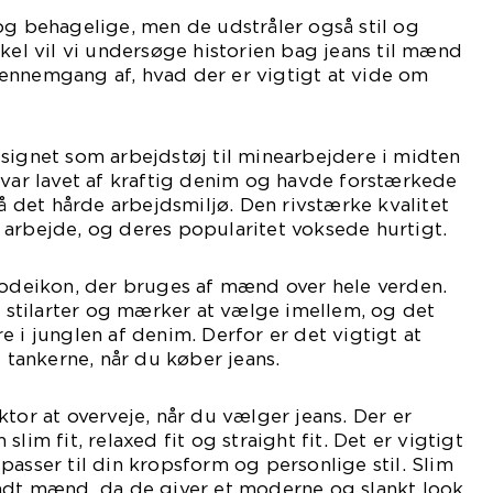
og behagelige, men de udstråler også stil og
ikel vil vi undersøge historien bag jeans til mænd
ennemgang af, hvad der er vigtigt at vide om
signet som arbejdstøj til minearbejdere i midten
 var lavet af kraftig denim og havde forstærkede
det hårde arbejdsmiljø. Den rivstærke kvalitet
arbejde, og deres popularitet voksede hurtigt.
modeikon, der bruges af mænd over hele verden.
ge stilarter og mærker at vælge imellem, og det
e i junglen af denim. Derfor er det vigtigt at
i tankerne, når du køber jeans.
ktor at overveje, når du vælger jeans. Der er
lim fit, relaxed fit og straight fit. Det er vigtigt
passer til din kropsform og personlige stil. Slim
andt mænd, da de giver et moderne og slankt look.